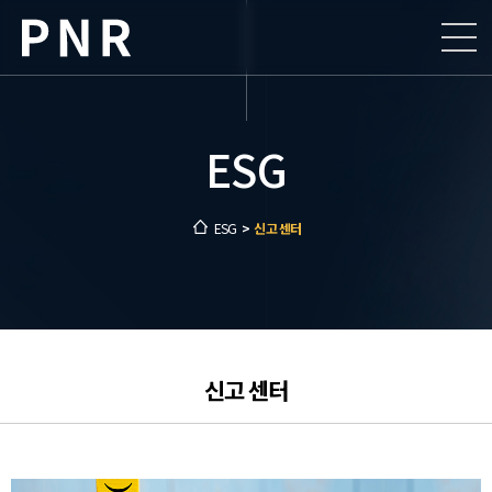
회사소개
사업소개
ESG
회사개요
ESG
인사말
공장현황
ESG
>
신고 센터
인재채용
비전 및 핵심가치
생산공정
윤리경영
지속가능경영
연혁
제품안내
공정거래
채용절차
구매관리시스템
찾아오시는 길
안전환경
채용공고
지속가능경영
주요 그룹사
안전신문고
신고 센터
입사지원
지속가능경영 뉴스
신고 센터
복리후생 제도
지속가능경영 활동