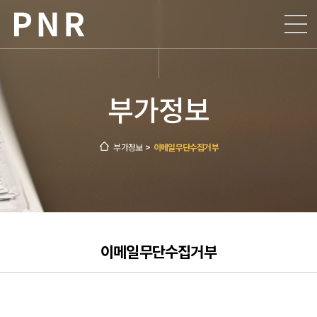
회사소개
사업소개
부가정보
회사개요
ESG
인사말
공장현황
부가정보
>
이메일무단수집거부
인재채용
비전 및 핵심가치
생산공정
윤리경영
지속가능경영
연혁
제품안내
공정거래
채용절차
구매관리시스템
찾아오시는 길
안전환경
채용공고
지속가능경영
주요 그룹사
안전신문고
이메일무단수집거부
입사지원
지속가능경영 뉴스
신고 센터
복리후생 제도
지속가능경영 활동