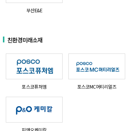
부산E&E
친환경미래소재
포스코퓨처엠
포스코MC머티리얼즈
피앤오케미칼