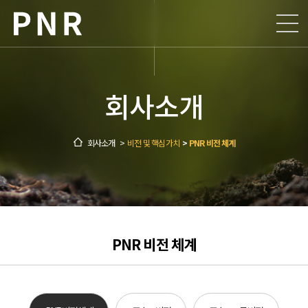
회사소개
사업소개
회사소개
회사개요
ESG
인사말
공장현황
회사소개
>
비전 및 핵심가치
>
PNR 비전 체계
인재채용
비전 및 핵심가치
생산공정
윤리경영
지속가능경영
연혁
제품안내
공정거래
채용절차
구매관리시스템
찾아오시는 길
안전환경
채용공고
지속가능경영
주요 그룹사
안전신문고
PNR 비전 체계
입사지원
지속가능경영 뉴스
신고 센터
복리후생 제도
지속가능경영 활동