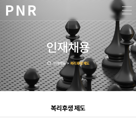
회사소개
사업소개
인재채용
회사개요
ESG
인사말
공장현황
인재채용
>
복리후생 제도
인재채용
비전 및 핵심가치
생산공정
윤리경영
지속가능경영
연혁
제품안내
공정거래
채용절차
구매관리시스템
찾아오시는 길
안전환경
채용공고
지속가능경영
주요 그룹사
안전신문고
복리후생 제도
입사지원
지속가능경영 뉴스
신고 센터
복리후생 제도
지속가능경영 활동